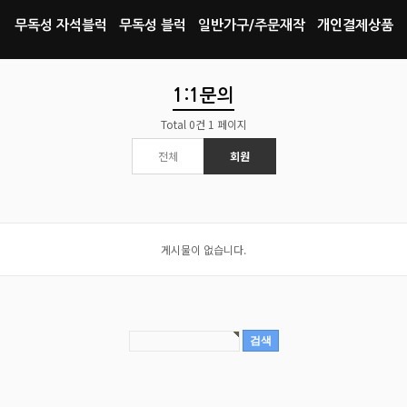
무독성 자석블럭
무독성 블럭
일반가구/주문재작
개인결제상품
1:1문의
Total 0건
1 페이지
전체
회원
게시물이 없습니다.